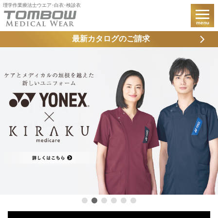
理学作業療法士ウエア･白衣･検診衣
menu
最新カタログのご請求
サイトトップ
PCサイトへ
4P73002
4P75002
Navy series
4P75004
4P73001
CY836/CR596
CY807/CY571
理学・作業療法士ウエア
CM234/CM523
CM231/CM523
4P75001
4P71001
CY835/CY571
CY856/CY571
スクラブ
CM034/CM524
CM031/CM524
CM232/CM513
CM233/CM523
4P71002
CY834/CY570
CY804/CY570
CM312/CM515
ケアウエア
CM307/CM515
CM032/CM514
CM033/CM524
CM204/CM513
CM051
CM305
CR216
CR197/CR198
CY304/CY570
CY805/CY570
CM306/CR593
検診ウエア
CM028/CM514
CM551/CM550
CR577/CR587
CR577/CR587
CR544
CM303
CY830/CY570
CY801/CY570
CM311/CM515
CR182/CR544
CR185/CR542
CV303/CR874
ニット患者衣
CV305/CV515
CM500/CM504