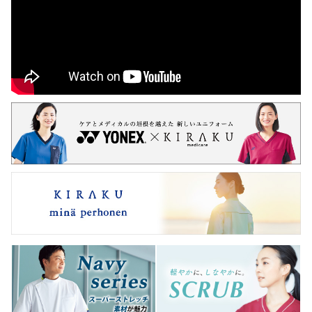
カスタムオーダー
CY831/CY570
CY802/CY570
CR800
CM302/CM515
CM300/CM515
CR173/CR542
CR152/CR542
カタログのご請求
CV317/CR874
CR801/CR881
検診用シャツ/CR874
CR885/CR880
CR129/CR633
CY832/CY570
CY872/CY570
CM301/CM515
CR149
CR153/CR542
CR814/CR874
CR833/CR874
CR821/CR860
CR835/CR860
CR553
CY855/CY854
CR117/CR633
CY852/CY570
CR846
CR845/CR874
CY570
CV206/CR874
CV205/CV505
CR553
CR876/CR877
CY850/CY851
CY800/CY570
CR847/CR874
CR848/CR877
CY570
CR840/CR871
CV001/CV051
CR838
CY105
CR841
CV012/CV051
CV023
CR872/CR878
CR872/CR878
CR843/CR874
CR824/CR859
CY400/CY450
CY401/CY495
CR804
CR820/CR859
CV207/CR874
CR842/CR873
CR854/CR864
CV300
CR826/CR876
CV210/CV508
CV201/CV501
CV302
CR844
CV225/CV565
CV221/CV560
CR839
CV230/CV540
CV100